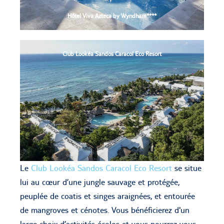
Hôtel Viva Azteca by Wyndham****
Club Lookéa Sandos Caracol Eco Resort
Le
Club Lookéa Sandos Caracol Eco Resort
se situe
lui au cœur d’une jungle sauvage et protégée,
peuplée de coatis et singes araignées, et entourée
de mangroves et cénotes. Vous bénéficierez d'un