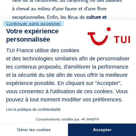
faire de la randonnée, du canyoning ou des balades
à cheval au milieu d’une faune et d’une flore
exceptionnelles. Enfin, les férus de
culture et
Continuer sans accepter
d’histoire
auront l’occasion d’explorer les vestiges
Votre expérience
historiques de l'île, notamment les anciennes
personnalisée
plantations, les forts et les musées qui racontent
TUI France utilise des cookies
l'histoire de la Martinique.
et des technologies similaires afin de personnaliser
Voyager en Martinique
en décembre, c’est aussi
les contenus proposés, d'améliorer la performance
profiter des célébrations de fin d'année, avec des
et la sécurité du site afin de vous offrir la meilleure
marchés de Noël
, des défilés et des feux d'artifice.
expérience possible. En cliquant sur "Accepter",
Alors, qu’attendez-vous pour passer les fêtes de fin
vous consentez à l'utilisation de ces cookies. Vous
pouvez à tout moment modifier vos préférences.
d’année en maillot de bain au milieu des palmiers ?
Lire la politique de confidentialité
L'adresse où dormir en Martinique
Consentements certifiés par
Gérer les cookies
Accepter