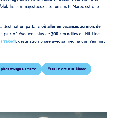
olubilis
, son majestueux site romain, le Maroc est une
 la destination parfaite
où aller en vacances au mois de
un parc où évoluent plus de
300 crocodiles
du Nil. Une
arrakech
, destination phare avec sa médina qui n'en finit
 plans voyage
au Maroc
Faire un circuit
au Maroc