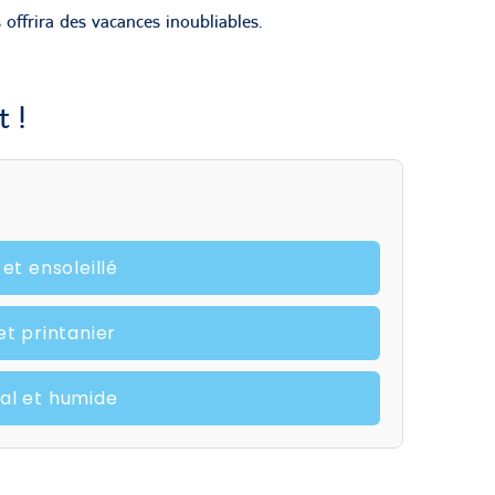
s offrira des vacances inoubliables.
t !
et ensoleillé
et printanier
cal et humide