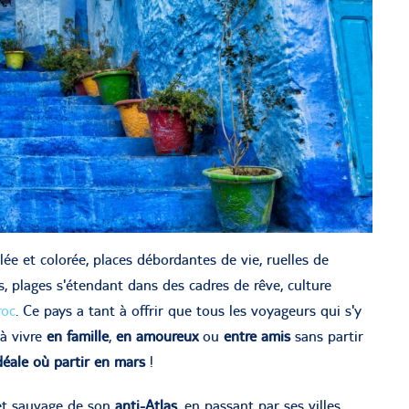
llée et colorée, places débordantes de vie, ruelles de
, plages s'étendant dans des cadres de rêve, culture
roc
. Ce pays a tant à offrir que tous les voyageurs qui s'y
à vivre
en famille
,
en amoureux
ou
entre amis
sans partir
déale où partir en mars
!
 et sauvage de son
anti-Atlas
, en passant par ses villes