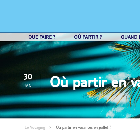
QUE FAIRE ?
OÙ PARTIR ?
QUAND P
30
Où partir en va
JAN
Le Voyaging
>
Où partir en vacances en juillet ?