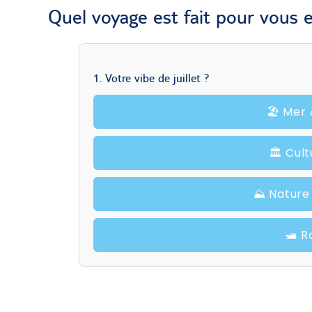
Quel voyage est fait pour vous en
1. Votre vibe de juillet ?
🏖️ Mer
🏛️ Cult
⛰️ Natur
🛥️ 