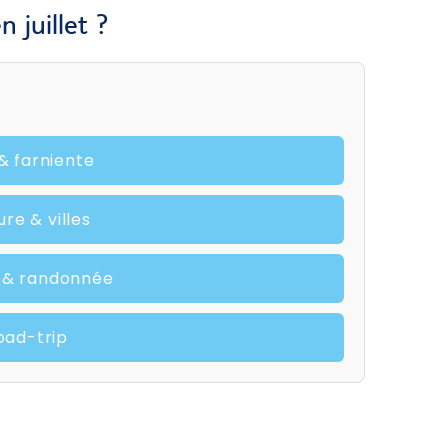
 juillet ?
 & farniente
ure & villes
e & randonnée
Road-trip