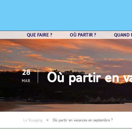
QUE FAIRE ?
OÙ PARTIR ?
QUAND P
28
Où partir en 
MAR
Le Voyaging
>
Où partir en vacances en septembre ?