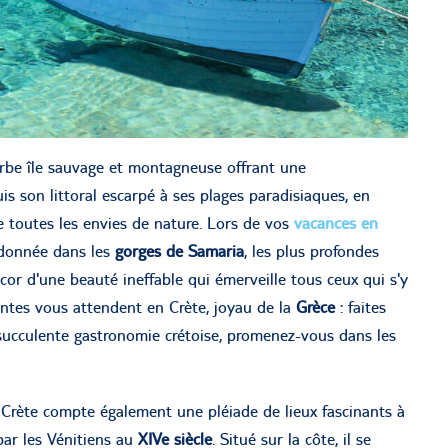
rbe île sauvage et montagneuse offrant une
s son littoral escarpé à ses plages paradisiaques, en
le toutes les envies de nature. Lors de vos
vacances en
ndonnée dans les
gorges de Samaria
, les plus profondes
écor d'une beauté ineffable qui émerveille tous ceux qui s'y
ntes vous attendent en Crète, joyau de la
Grèce
: faites
 succulente gastronomie crétoise, promenez-vous dans les
la Crète compte également une pléiade de lieux fascinants à
 par les Vénitiens au
XIVe siècle
. Situé sur la côte, il se