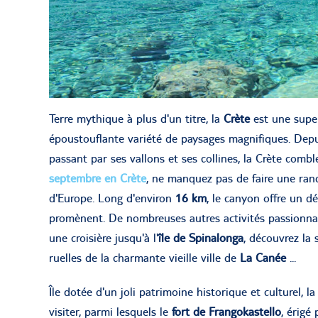
Terre mythique à plus d'un titre, la
Crète
est une supe
époustouflante variété de paysages magnifiques. Depui
passant par ses vallons et ses collines, la Crète comb
septembre en Crète
, ne manquez pas de faire une ra
d'Europe. Long d'environ
16 km
, le canyon offre un d
promènent. De nombreuses autres activités passionna
une croisière jusqu'à l'
île de Spinalonga
, découvrez la
ruelles de la charmante vieille ville de
La Canée
...
Île dotée d'un joli patrimoine historique et culturel, 
visiter, parmi lesquels le
fort de Frangokastello
, érigé