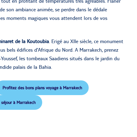
 tout en profitant de températures très agréables. Flâner
de son ambiance animée, se perdre dans le dédale
Des moments magiques vous attendent lors de vos
inaret de la Koutoubia
. Erigé au XIIe siècle, ce monument
us bels édifices d'Afrique du Nord. A Marrakech, prenez
Youssef, les tombeaux Saadiens situés dans le jardin du
endide palais de la Bahia.
Profitez des bons plans voyage à Marrakech
 séjour à Marrakech