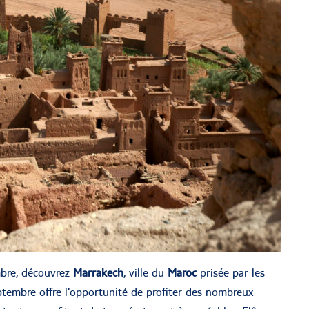
mbre, découvrez
Marrakech
, ville du
Maroc
prisée par les
tembre offre l'opportunité de profiter des nombreux