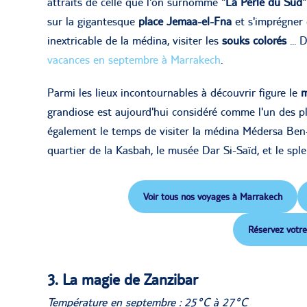
attraits de celle que l'on surnomme "
La Perle du Sud
"
sur la gigantesque
place Jemaa-el-Fna
et s'imprégner 
inextricable de la médina, visiter les
souks colorés
... 
vacances en septembre à M
a
rrakech
.
Parmi les lieux incontournables à découvrir figure le
m
grandiose est aujourd'hui considéré comme l'un des pl
également le temps de visiter la médina Médersa Ben-
quartier de la Kasbah, le musée Dar Si-Saïd, et le spl
Voir tous nos voyages à Marrakech
Réservez votre
3. La magie de Zanzibar
Température en septembre : 25°C à 27°C