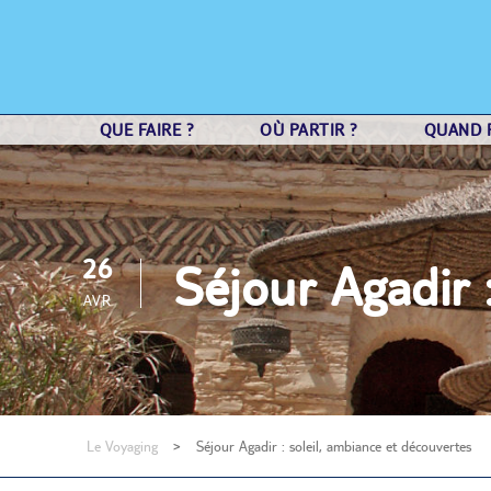
QUE FAIRE ?
OÙ PARTIR ?
QUAND P
26
Séjour Agadir 
AVR
Le Voyaging
>
Séjour Agadir : soleil, ambiance et découvertes