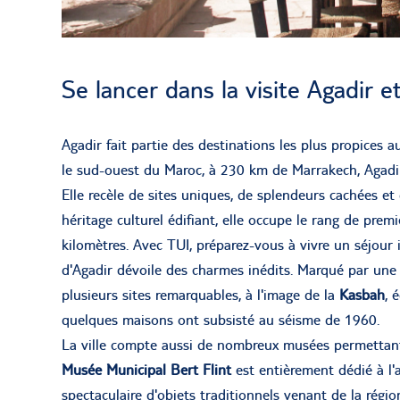
Se lancer dans la visite Agadir et
Agadir fait partie des destinations les plus propices 
le sud-ouest du Maroc, à 230 km de Marrakech, Agadir
Elle recèle de sites uniques, de splendeurs cachées 
héritage culturel édifiant, elle occupe le rang de prem
kilomètres. Avec TUI, préparez-vous à vivre un séjour i
d'Agadir dévoile des charmes inédits. Marqué par une a
plusieurs sites remarquables, à l'image de la
Kasbah
, 
quelques maisons ont subsisté au séisme de 1960.
La ville compte aussi de nombreux musées permettant d
Musée Municipal Bert Flint
est entièrement dédié à l'
spectaculaire d'objets traditionnels venant de la régi