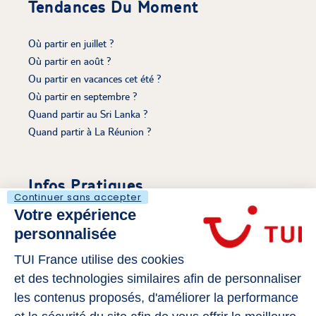
Tendances Du Moment
Où partir en juillet ?
Où partir en août ?
Ou partir en vacances cet été ?
Où partir en septembre ?
Quand partir au Sri Lanka ?
Quand partir à La Réunion ?
Infos Pratiques
Continuer sans accepter
Votre expérience
Découvrir Le Voyaging
personnalisée
Mentions légales
S'évader sur Tui.fr
TUI France utilise des cookies
Politique de cookies
et des technologies similaires afin de personnaliser
Gérer mes cookies
les contenus proposés, d'améliorer la performance
Déclaration d’Accessibilité