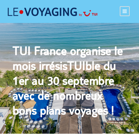
TUI France organise le
mois irrésisTUIble du
1er au 30 septembre
avec de nombreux
bons plans voyages !