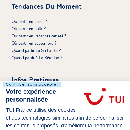
Tendances Du Moment
Où partir en juillet ?
Où partir en août ?
Ou partir en vacances cet été ?
Où partir en septembre ?
Quand partir au Sri Lanka ?
Quand partir à La Réunion ?
Infos Pratiques
Continuer sans accepter
Votre expérience
Découvrir Le Voyaging
personnalisée
Mentions légales
S'évader sur Tui.fr
TUI France utilise des cookies
Politique de cookies
et des technologies similaires afin de personnaliser
Gérer mes cookies
les contenus proposés, d'améliorer la performance