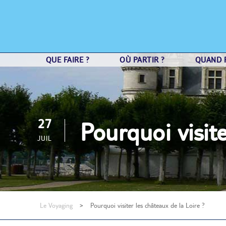
QUE FAIRE ?
OÙ PARTIR ?
QUAND P
27
Pourquoi visite
JUIL
Le Voyaging
>
Pourquoi visiter les châteaux de la Loire ?