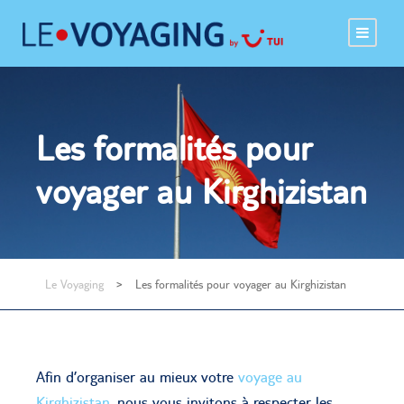
Les formalités pour
voyager au Kirghizistan
Le Voyaging
>
Les formalités pour voyager au Kirghizistan
Afin d’organiser au mieux votre
voyage
au
Kirghizistan
, nous vous invitons à respecter les