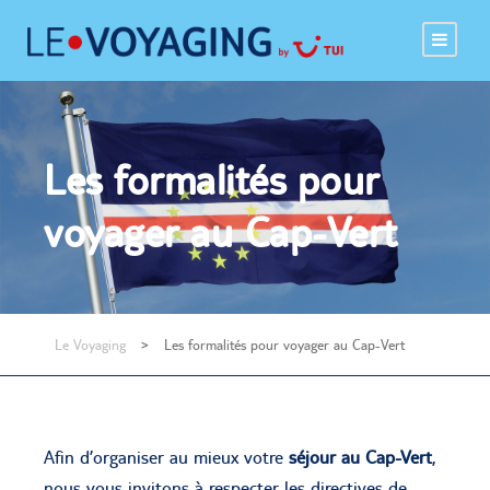
Les formalités pour
voyager au Cap-Vert
Le Voyaging
>
Les formalités pour voyager au Cap-Vert
Afin d’organiser au mieux votre
séjour au Cap-Vert
,
nous vous invitons à respecter les directives de