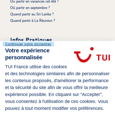
Ou partir en vacances cet été ?
Où partir en septembre ?
Quand partir au Sri Lanka ?
Quand partir à La Réunion ?
Infos Pratiques
Continuer sans accepter
Votre expérience
Découvrir Le Voyaging
personnalisée
Mentions légales
S'évader sur Tui.fr
TUI France utilise des cookies
Politique de cookies
et des technologies similaires afin de personnaliser
Gérer mes cookies
les contenus proposés, d'améliorer la performance
Déclaration d’Accessibilité
et la sécurité du site afin de vous offrir la meilleure
expérience possible. En cliquant sur "Accepter",
vous consentez à l'utilisation de ces cookies. Vous
Rejoignez-Nous
pouvez à tout moment modifier vos préférences.