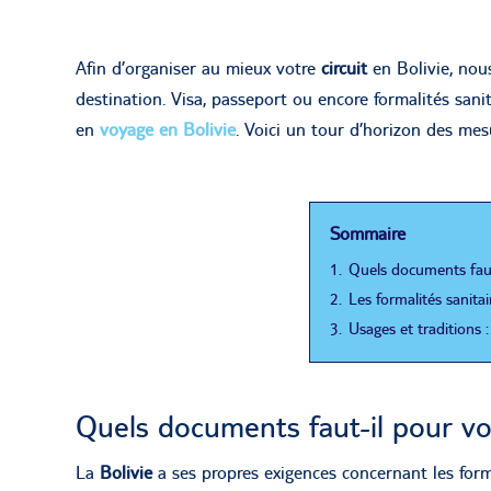
Afin d’organiser au mieux votre
circuit
en Bolivie, nou
destination. Visa, passeport ou encore formalités sani
en
voyage en Bolivie
. Voici un tour d’horizon des mes
Sommaire
1.
Quels documents faut
2.
Les formalités sanita
3.
Usages et traditions :
Quels documents faut-il pour vo
La
Bolivie
a ses propres exigences concernant les form