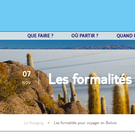
QUE FAIRE ?
OÙ PARTIR ?
QUAND P
07
Les formalités
NOV
Le Voyaging
>
Les formalités pour voyager en Bolivie