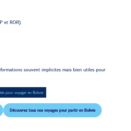
TP et ROR).
formations souvent implicites mais bien utiles pour
ités pour voyager en Bolivie
Découvrez tous nos voyages pour partir en Bolivie