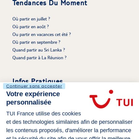
Tendances Du Moment
Où partir en juillet ?
Où partir en août ?
Ou partir en vacances cet été ?
Où partir en septembre ?
Quand partir au Sri Lanka ?
Quand partir à La Réunion ?
Infos Pratiques
Continuer sans accepter
Votre expérience
Découvrir Le Voyaging
personnalisée
Mentions légales
S'évader sur Tui.fr
TUI France utilise des cookies
Politique de cookies
et des technologies similaires afin de personnaliser
Gérer mes cookies
les contenus proposés, d'améliorer la performance
Déclaration d’Accessibilité
et la sécurité du site afin de vous offrir la meilleure