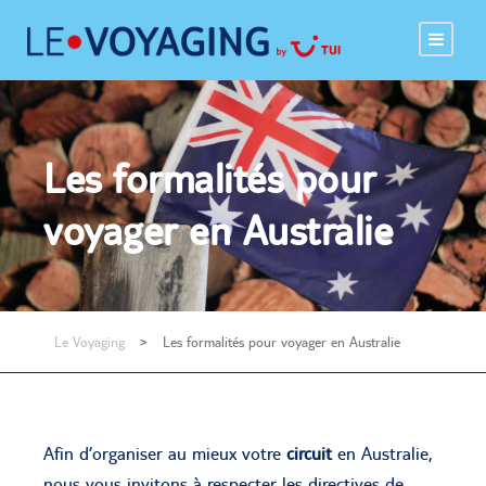
Les formalités pour
voyager en Australie
Le Voyaging
>
Les formalités pour voyager en Australie
Afin d’organiser au mieux votre
circuit
en Australie,
nous vous invitons à respecter les directives de