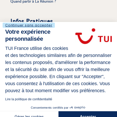
Quand partir à La Réunion ?
Infos Pratiques
Continuer sans accepter
Votre expérience
Découvrir Le Voyaging
personnalisée
Mentions légales
S'évader sur Tui.fr
TUI France utilise des cookies
Politique de cookies
et des technologies similaires afin de personnaliser
Gérer mes cookies
les contenus proposés, d'améliorer la performance
Déclaration d’Accessibilité
et la sécurité du site afin de vous offrir la meilleure
expérience possible. En cliquant sur "Accepter",
vous consentez à l'utilisation de ces cookies. Vous
Rejoignez-Nous
pouvez à tout moment modifier vos préférences.
Lire la politique de confidentialité
Consentements certifiés par
Gérer les cookies
Accepter