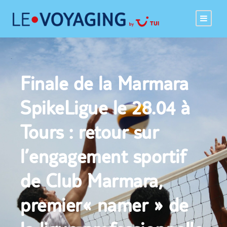
Finale de la Marmara
SpikeLigue le 28.04 à
Tours : retour sur
l’engagement sportif
de Club Marmara,
premier« namer » de