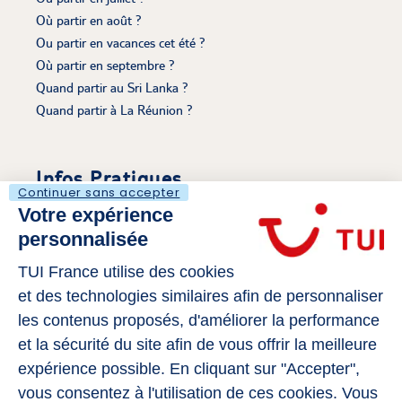
Où partir en août ?
Ou partir en vacances cet été ?
Où partir en septembre ?
Quand partir au Sri Lanka ?
Quand partir à La Réunion ?
Infos Pratiques
Continuer sans accepter
Votre expérience
Découvrir Le Voyaging
personnalisée
Mentions légales
S'évader sur Tui.fr
TUI France utilise des cookies
Politique de cookies
et des technologies similaires afin de personnaliser
Gérer mes cookies
les contenus proposés, d'améliorer la performance
Déclaration d’Accessibilité
et la sécurité du site afin de vous offrir la meilleure
expérience possible. En cliquant sur "Accepter",
vous consentez à l'utilisation de ces cookies. Vous